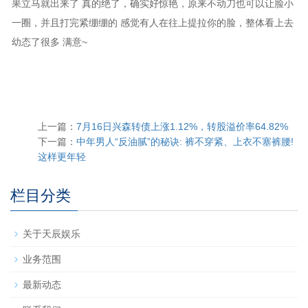
果立马就出来了 真的绝了，确实好惊艳，原来不动刀也可以让脸小
一圈，并且打完紧绷绷的 感觉有人在往上提拉你的脸，整体看上去
幼态了很多 满意~
上一篇：
7月16日兴森转债上涨1.12%，转股溢价率64.82%
下一篇：
中年男人“反油腻”的秘诀: 裤不穿紧、上衣不塞裤腰!
这样更年轻
栏目分类
关于天辰娱乐
业务范围
最新动态