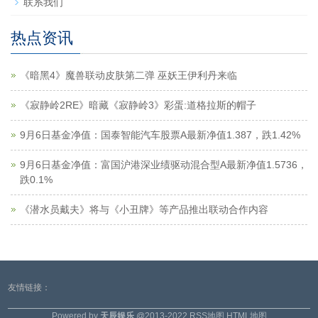
联系我们
热点资讯
《暗黑4》魔兽联动皮肤第二弹 巫妖王伊利丹来临
《寂静岭2RE》暗藏《寂静岭3》彩蛋:道格拉斯的帽子
9月6日基金净值：国泰智能汽车股票A最新净值1.387，跌1.42%
9月6日基金净值：富国沪港深业绩驱动混合型A最新净值1.5736，
跌0.1%
《潜水员戴夫》将与《小丑牌》等产品推出联动合作内容
友情链接：
Powered by
天辰娱乐
@2013-2022
RSS地图
HTML地图